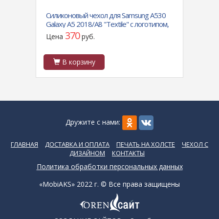
dmi
Силиконовый чехол для Samsung A530
Силик
нок
Galaxy A5 2018/A8 "Textile" с логотипом,
Galaxy
коричневый
кольц
370
Цена
руб.
Цен
В корзину
В
Дружите с нами:
ГЛАВНАЯ
ДОСТАВКА И ОПЛАТА
ПЕЧАТЬ НА ХОЛСТЕ
ЧЕХОЛ С
ДИЗАЙНОМ
КОНТАКТЫ
Политика обработки персональных данных
«MobiAKS» 2022 г. © Все права защищены