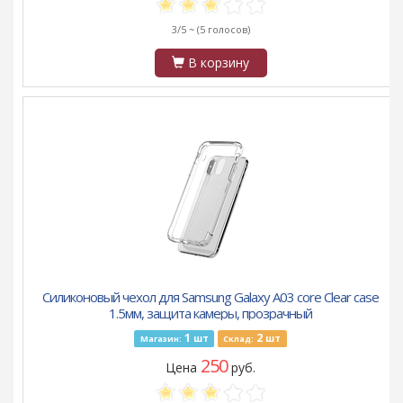
3/5 ~
(5 голосов)
В корзину
Силиконовый чехол для Samsung Galaxy A03 core Clear case
1.5мм, защита камеры, прозрачный
1
2
шт
шт
Магазин:
Склад:
250
Цена
руб.