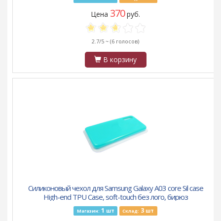
370
Цена
руб.
2.7/5 ~
(6 голосов)
В корзину
Силиконовый чехол для Samsung Galaxy A03 core Sil case
High-end TPU Case, soft-touch без лого, бирюз
1
3
шт
шт
Магазин:
Склад: