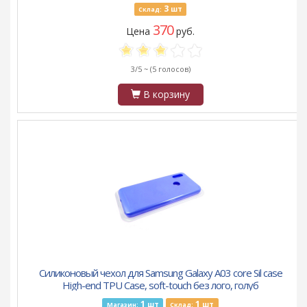
3
шт
Склад:
370
Цена
руб.
3/5 ~
(5 голосов)
В корзину
Силиконовый чехол для Samsung Galaxy A03 core Sil case
High-end TPU Case, soft-touch без лого, голуб
1
1
шт
шт
Магазин:
Склад: