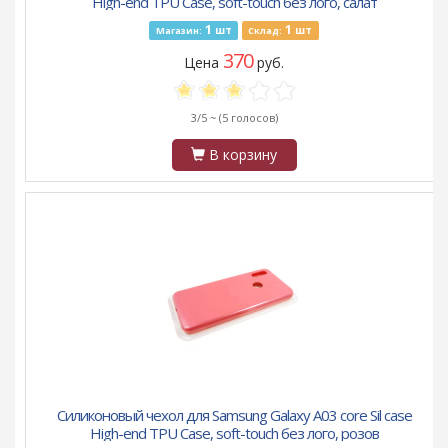
High-end TPU Case, soft-touch без лого, салат
1
1
шт
шт
Магазин:
Склад:
370
Цена
руб.
3/5 ~
(5 голосов)
В корзину
Силиконовый чехол для Samsung Galaxy A03 core Sil case
High-end TPU Case, soft-touch без лого, розов