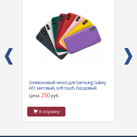
mi A5
Силиконовый чехол для Samsung Galaxy
Силик
A51 матовый, soft touch, бордовый
A32 4
морск
250
Цена
руб.
Цен
В корзину
В