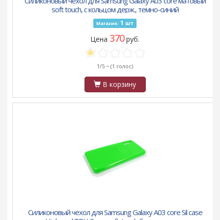
Силиконовый чехол для Samsung Galaxy A03 core матовый
soft touch, с кольцом держ., темно-синий
1
шт
Магазин:
370
Цена
руб.
1/5 ~
(1 голос)
В корзину
Силиконовый чехол для Samsung Galaxy A03 core Sil case