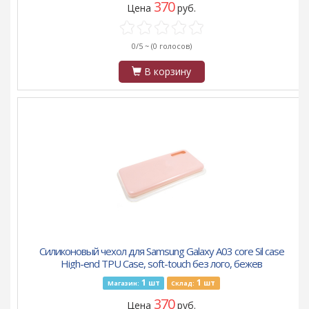
370
Цена
руб.
0/5 ~
(0 голосов)
В корзину
Силиконовый чехол для Samsung Galaxy A03 core Sil case
High-end TPU Case, soft-touch без лого, бежев
1
1
шт
шт
Магазин:
Склад:
370
Цена
руб.