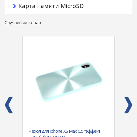
Карта памяти MicroSD
Случайный товар
dmi
Чехол для Iphone XS Max 6.5 "эффект
Силик
диска", бирюзовая
Galax