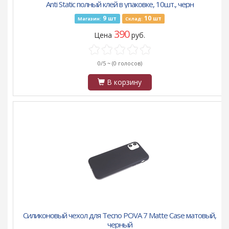
Anti Static полный клей в упаковке, 10шт., черн
9
10
шт
шт
Магазин:
Склад:
390
Цена
руб.
0/5 ~
(0 голосов)
В корзину
Силиконовый чехол для Tecno POVA 7 Matte Case матовый,
черный