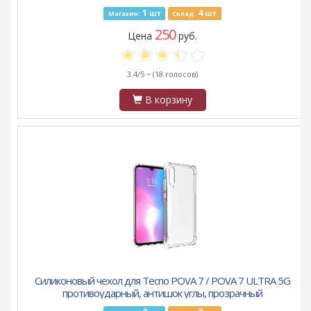
1
4
шт
шт
Магазин:
Склад:
250
Цена
руб.
3.4/5 ~
(18 голосов)
В корзину
Силиконовый чехол для Tecno POVA 7 / POVA 7 ULTRA 5G
противоударный, антишок углы, прозрачный