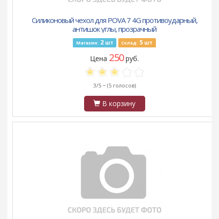
Силиконовый чехол для POVA 7 4G противоударный,
антишок углы, прозрачный
2
5
шт
шт
Магазин:
Склад:
250
Цена
руб.
3/5 ~
(5 голосов)
В корзину