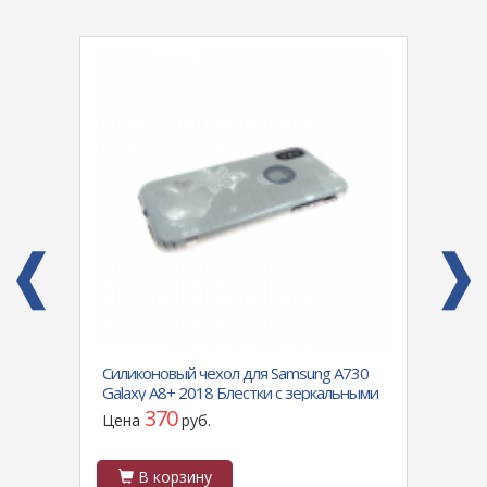
,
Силиконовый чехол для Samsung A730
Силик
Galaxy A8+ 2018 Блестки с зеркальными
Max (6
звездами, серый
подде
370
Цена
руб.
Цен
В корзину
В