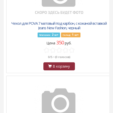
Чехол для POVA 7 матовый под карбон, с кожаной вставкой
Jeans New Fashion, черный
2
1
шт
шт
Магазин:
Склад:
350
Цена
руб.
0/5 ~
(0 голосов)
В корзину