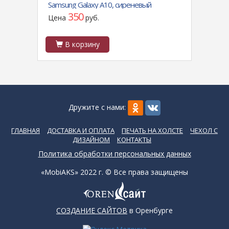
D, 0.4
Samsung Galaxy A10, сиреневый
Redmi
магни
350
Цена
руб.
Цен
В корзину
В
Дружите с нами:
ГЛАВНАЯ
ДОСТАВКА И ОПЛАТА
ПЕЧАТЬ НА ХОЛСТЕ
ЧЕХОЛ С
ДИЗАЙНОМ
КОНТАКТЫ
Политика обработки персональных данных
«MobiAKS» 2022 г. © Все права защищены
СОЗДАНИЕ САЙТОВ
в Оренбурге