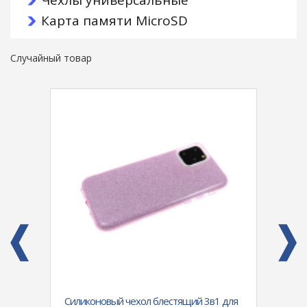
Чехлы универсальные
Карта памяти MicroSD
Случайный товар
E
Силиконовый чехол блестящий 3в1 для
Чехол