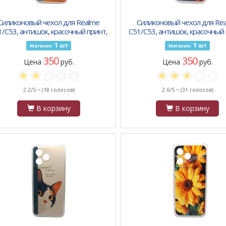
Силиконовый чехол для Realme
Силиконовый чехол для Re
1/C53, антишок, красочный принт,
C51/C53, антишок, красочный 
цветок пять лепестков
оранжевые и синие лист
1
1
шт
шт
Магазин:
Магазин:
350
350
Цена
руб.
Цена
руб.
2.2/5 ~
(18 голосов)
2.6/5 ~
(31 голосов)
В корзину
В корзину