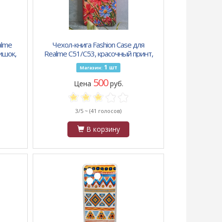
alme
Чехол-книга Fashion Case для
ишок,
Realme C51/C53, красочный принт,
ция
красные и синие цветочки, красный
1
шт
Магазин:
500
Цена
руб.
3/5 ~
(41 голосов)
В корзину