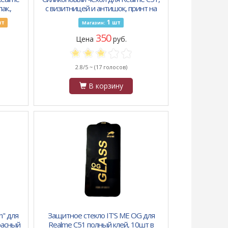
ак.,
с визитницей и антишок, принт на
прозрачном, синий узор
1
т
шт
Магазин:
350
Цена
руб.
2.8/5 ~
(17 голосов)
В корзину
h" для
Защитное стекло IT'S ME OG для
расный
Realme C51 полный клей, 10шт в