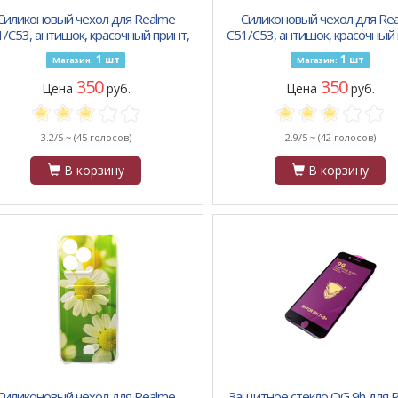
Силиконовый чехол для Realme
Силиконовый чехол для Re
1/C53, антишок, красочный принт,
C51/C53, антишок, красочный 
котик "I see you"
желтые цветочки
1
1
шт
шт
Магазин:
Магазин:
350
350
Цена
руб.
Цена
руб.
3.2/5 ~
(45 голосов)
2.9/5 ~
(42 голосов)
В корзину
В корзину
Силиконовый чехол для Realme
Защитное стекло OG 9h для 