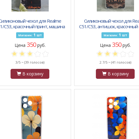
Силиконовый чехол для Realme
Силиконовый чехол для Re
1/C53, красочный принт, машина
C51/C53, антишок, красочный 
с желтой фарой
золотая птица
1
1
шт
шт
Магазин:
Магазин:
350
350
Цена
руб.
Цена
руб.
3/5 ~
(39 голосов)
2.7/5 ~
(41 голосов)
В корзину
В корзину