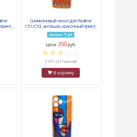
alme
Силиконовый чехол для Realme
принт,
C51/C53, антишок, красочный принт,
яркий орнамент
1
шт
Магазин:
350
Цена
руб.
3.1/5 ~
(27 голосов)
В корзину