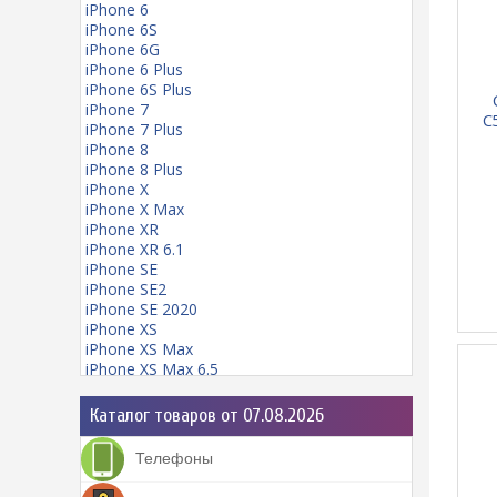
iPhone 6
iPhone 6S
iPhone 6G
iPhone 6 Plus
iPhone 6S Plus
iPhone 7
C
iPhone 7 Plus
пр
iPhone 8
iPhone 8 Plus
iPhone X
iPhone X Max
iPhone XR
iPhone XR 6.1
iPhone SE
iPhone SE2
iPhone SE 2020
iPhone XS
iPhone XS Max
iPhone XS Max 6.5
iPhone 11
iPhone 11 mini
Каталог товаров от 07.08.2026
iPhone 11 Pro
iPhone 11 Pro Max
Телефоны
iPhone 12
iPhone 12 Pro