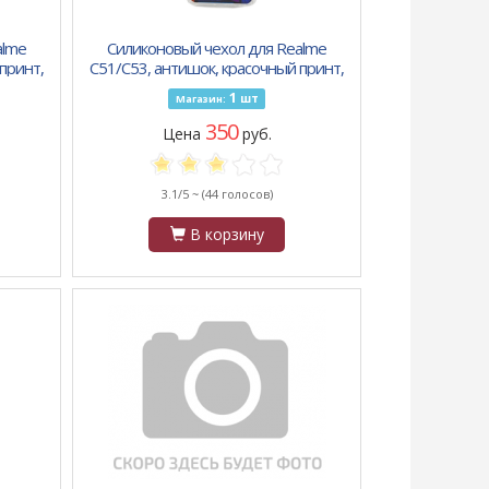
alme
Силиконовый чехол для Realme
принт,
C51/C53, антишок, красочный принт,
ья
лицо абстракция
1
шт
Магазин:
350
Цена
руб.
3.1/5 ~
(44 голосов)
В корзину