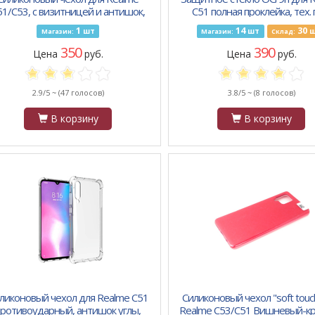
51/C53, с визитницей и антишок,
C51 полная проклейка, тех. п
ринт, ромашки на зелёном фоне
25шт в пачке черное
1
14
30
шт
шт
ш
Магазин:
Магазин:
Склад:
350
390
Цена
руб.
Цена
руб.
2.9/5 ~
(47 голосов)
3.8/5 ~
(8 голосов)
В корзину
В корзину
ликоновый чехол для Realme C51
Силиконовый чехол "soft touc
противоударный, антишок углы,
Realme C53/C51 Вишневый-к