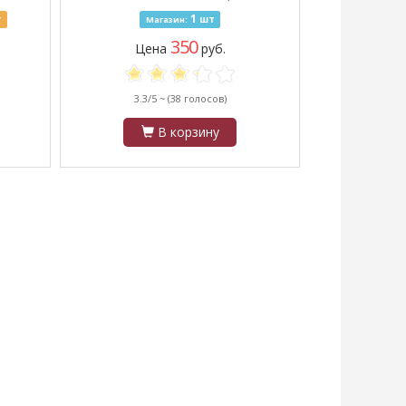
пачке, черное
1
т
шт
Магазин:
350
Цена
руб.
3.3/5 ~
(38 голосов)
В корзину