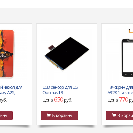
й чехол для
LCD сенсор для LG
Тачскрин для
axy A25,
Optimus L3
A328 1-я кат
расочный
E400/E400/T370/E405/E425
(черный) LP
650
770
руб.
Цена
руб.
Цена
р
ice
1-я категория
ину
В корзину
В корзи