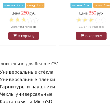
прозрачный
2
2
1
1
шт
шт
шт
ш
Магазин:
Склад:
Магазин:
Склад:
250
350
Цена
руб.
Цена
руб.
2.8/5 ~
(51 голосов)
2.9/5 ~
(43 голосов)
В корзину
В корзину
лнительно для Realme C51
Универсальные стёкла
Универсальные плёнки
Гарнитуры и наушники
Чехлы универсальные
Карта памяти MicroSD