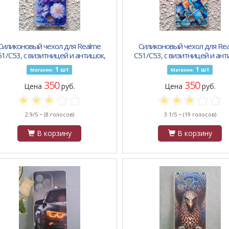
Силиконовый чехол для Realme
Силиконовый чехол для Re
51/C53, с визитницей и антишок,
C51/C53, с визитницей и ант
инт, голубые сиреневые и белые
принт, брусчатка абстрак
1
1
шт
шт
Магазин:
Магазин:
цветы
350
350
Цена
руб.
Цена
руб.
2.9/5 ~
(8 голосов)
3.1/5 ~
(19 голосов)
В корзину
В корзину