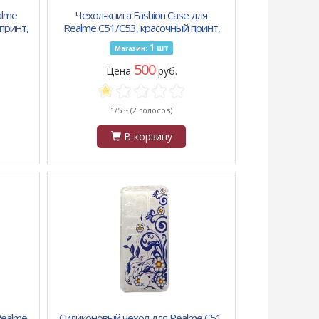
alme
Чехол-книга Fashion Case для
принт,
Realme C51/C53, красочный принт,
рисунок с тюльпанами, бордовый
1
шт
Магазин:
500
Цена
руб.
1/5 ~
(2 голосов)
В корзину
Realme
Силиконовый чехол для Realme C51,