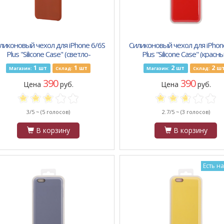
ликоновый чехол для iPhone 6/6S
Силиконовый чехол для iPhon
Plus "Silicone Case" (светло-
Plus "Silicone Case" (красны
коричневый) 7
блистер) 14
1
1
2
2
шт
шт
шт
ш
Магазин:
Склад:
Магазин:
Склад:
390
390
Цена
руб.
Цена
руб.
3/5 ~
(5 голосов)
2.7/5 ~
(3 голосов)
В корзину
В корзину
Есть н