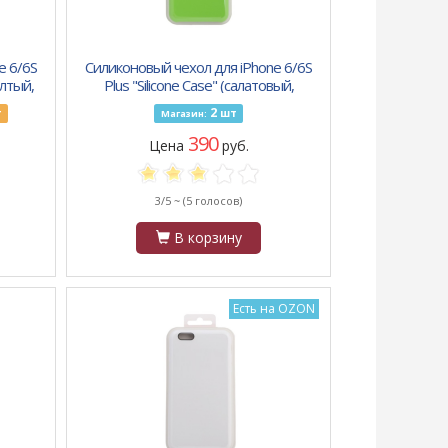
e 6/6S
Силиконовый чехол для iPhone 6/6S
елтый,
Plus "Silicone Case" (салатовый,
блистер) 31
2
т
шт
Магазин:
390
Цена
руб.
3/5 ~
(5 голосов)
В корзину
Есть на OZON