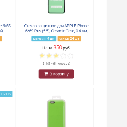
e 6/6S
Стекло защитное для APPLE iPhone
й,
6/6S Plus (5.5), Ceramic Clear, 0.4 мм,
2.5D, глянец, полн. клей, ч
4
24
т
шт
шт
Магазин:
Склад:
350
Цена
руб.
3.1/5 ~
(8 голосов)
В корзину
а OZON