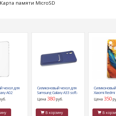
Карта памяти MicroSD
й чехол для
Силиконовый чехол для
Силиконовый
axy A02
Samsung Galaxy A33 soft-
Xiaomi Redmi
льтратонкий
touch однотонный, с
противоудар
380
350
руб.
Цена
руб.
Цена
р
ачный
визитницей, синий
антишок углы
ину
В корзину
В корзи