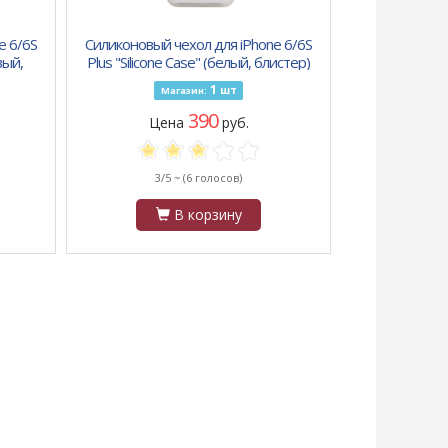
e 6/6S
Силиконовый чехол для iPhone 6/6S
вый,
Plus "Silicone Case" (белый, блистер)
9
1
шт
Магазин:
390
Цена
руб.
3/5 ~
(6 голосов)
В корзину