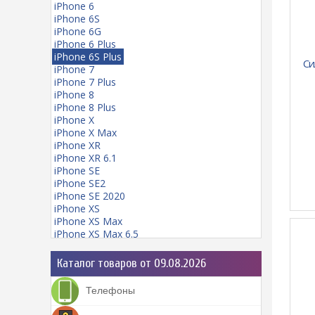
iPhone 6
iPhone 6S
iPhone 6G
iPhone 6 Plus
iPhone 6S Plus
Си
iPhone 7
iPhone 7 Plus
iPhone 8
iPhone 8 Plus
iPhone X
iPhone X Max
iPhone XR
iPhone XR 6.1
iPhone SE
iPhone SE2
iPhone SE 2020
iPhone XS
iPhone XS Max
iPhone XS Max 6.5
iPhone 11
iPhone 11 mini
Каталог товаров от 09.08.2026
iPhone 11 Pro
iPhone 11 Pro Max
Телефоны
iPhone 12
iPhone 12 Pro