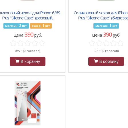
ликоновый чехол для iPhone 6/6S
Силиконовый чехол для iPhon
Plus "Silicone Case" (розовый,
Plus "Silicone Case" (бирюзо
блистер) 12
блистер) 21
2
1
1
шт
шт
шт
Магазин:
Склад:
Магазин:
390
390
Цена
руб.
Цена
руб.
0/5 ~
(0 голосов)
0/5 ~
(0 голосов)
В корзину
В корзину