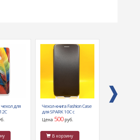
 чехол для
Чехол-книга Fashion Case
Аккумулятор дл
 12C
для SPARK 10C с
TA-1053/Nokia 
ный,
силиконовым
1063) (HE321/
500
1100
уб.
Цена
руб.
Цена
р
, перья
основанием и магнитом,
(VIXION)
черная
ну
В корзину
В корзин