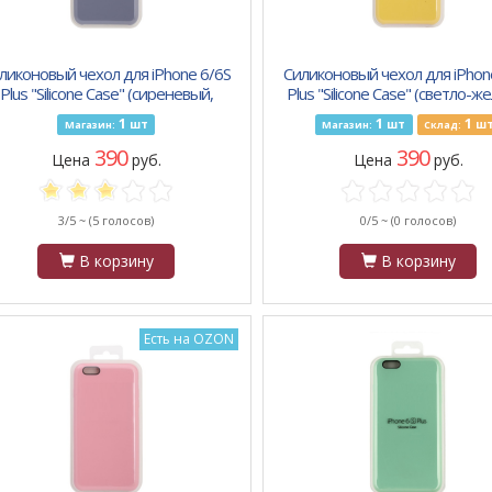
ликоновый чехол для iPhone 6/6S
Силиконовый чехол для iPhon
Plus "Silicone Case" (сиреневый,
Plus "Silicone Case" (светло-ж
блистер) 46
блистер) 55
1
1
1
шт
шт
ш
Магазин:
Магазин:
Склад:
390
390
Цена
руб.
Цена
руб.
3/5 ~
(5 голосов)
0/5 ~
(0 голосов)
В корзину
В корзину
Есть на OZON