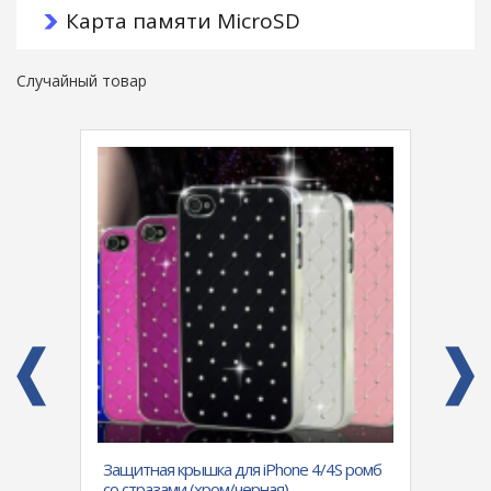
Карта памяти MicroSD
Случайный товар
alaxy
Защитная крышка для iPhone 4/4S ромб
Чехол
з, без
со стразами (хром/черная)
"Beaut