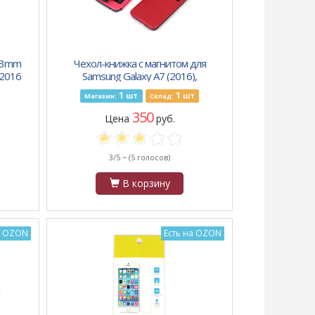
0.3mm
Чехол-книжка с магнитом для
 2016
Samsung Galaxy A7 (2016),
арт.007174-2 (Черный)
1
1
шт
шт
Магазин:
Склад:
350
Цена
руб.
3/5 ~
(5 голосов)
В корзину
а OZON
Есть на OZON