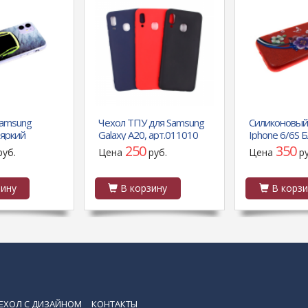
Samsung
Чехол ТПУ для Samsung
Силиконовый
 яркий
Galaxy A20, арт.011010
Iphone 6/6S 
озр.
(Темно-синий)
цветами, цве
250
350
руб.
Цена
руб.
Цена
р
 борт, ярко-
бабочками к
шина
ину
В корзину
В корзи
ЕХОЛ С ДИЗАЙНОМ
КОНТАКТЫ