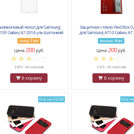
иликоновый чехол для Samsung
Защитное стекло Red Box 
10F Galaxy A7 2016 ультратонкий
для Samsung A710 Galaxy A7
бело-прозрачный
1
4
шт
шт
Склад:
Магазин:
200
200
Цена
руб.
Цена
руб.
2.8/5 ~
(4 голосов)
3.3/5 ~
(9 голосов)
В корзину
В корзину
Есть на OZON
Есть н