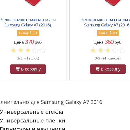
Чехол-книжка с магнитом для
Чехол-книжка с магнитом 
Samsung Galaxy A7 (2016),
Samsung Galaxy A7 (2016)
арт.007174-2 (Розовый)
арт.007174-2 (Красный)
1
2
шт
шт
Склад:
Склад:
370
360
Цена
руб.
Цена
руб.
3/5 ~
(1 голос)
3/5 ~
(4 голосов)
В корзину
В корзину
лнительно для Samsung Galaxy A7 2016
Универсальные стёкла
Универсальные плёнки
Гарнитуры и наушники