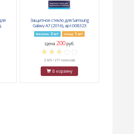
для
Защитное стекло для Samsung
,
Galaxy A7 (2016), арт.008323
2
1
шт
шт
Магазин:
Склад:
200
Цена
руб.
2.6/5 ~
(11 голосов)
В корзину