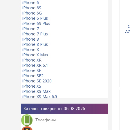
iPhone 6
iPhone 6S
iPhone 6G
iPhone 6 Plus
iPhone 6S Plus
С
iPhone 7
A7
iPhone 7 Plus
iPhone 8
iPhone 8 Plus
iPhone X
iPhone X Max
iPhone XR
iPhone XR 6.1
iPhone SE
iPhone SE2
iPhone SE 2020
iPhone XS
iPhone XS Max
iPhone XS Max 6.5
iPhone 11
iPhone 11 mini
Каталог товаров от 06.08.2026
iPhone 11 Pro
iPhone 11 Pro Max
Телефоны
iPhone 12
iPhone 12 Pro