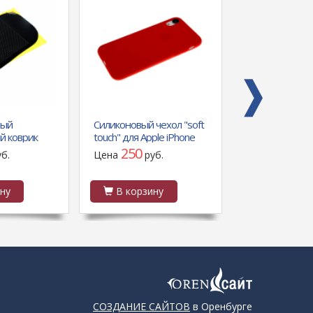
ный
Силиконовый чехол "soft
Силиконовый ч
й коврик
touch" для Apple iPhone
Samsung Galax
а, черный
5G/5S Красный
камуфляж с а
250
350
уб.
Цена
руб.
Цена
руб
углами и кольц
держателем ч
ну
В корзину
В корзин
СОЗДАНИЕ САЙТОВ
в Оренбурге