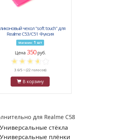
ликоновый чехол "soft touch" для
Realme C53/C51 Фуксия
1
шт
Магазин:
350
Цена
руб.
3.6/5 ~
(22 голосов)
В корзину
лнительно для Realme C58
Универсальные стёкла
Универсальные плёнки