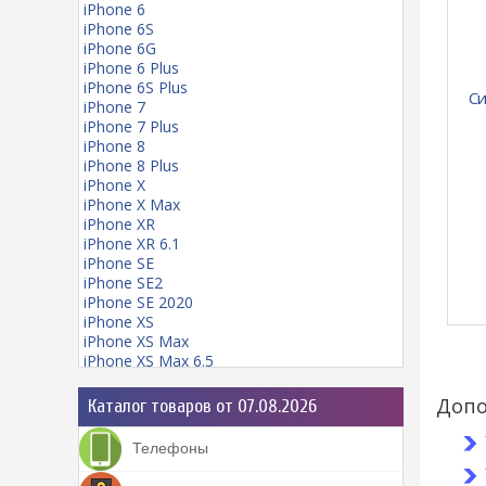
iPhone 6
iPhone 6S
iPhone 6G
iPhone 6 Plus
iPhone 6S Plus
Си
iPhone 7
iPhone 7 Plus
iPhone 8
iPhone 8 Plus
iPhone X
iPhone X Max
iPhone XR
iPhone XR 6.1
iPhone SE
iPhone SE2
iPhone SE 2020
iPhone XS
iPhone XS Max
iPhone XS Max 6.5
iPhone 11
iPhone 11 mini
Допо
Каталог товаров от 07.08.2026
iPhone 11 Pro
iPhone 11 Pro Max
Телефоны
iPhone 12
iPhone 12 Pro