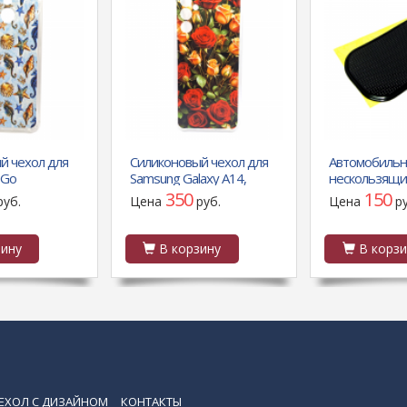
й чехол для
Силиконовый чехол для
Автомобиль
 Go
Samsung Galaxy A14,
нескользящи
20C, антишок,
антишок, красочный
для телефон
350
150
руб.
Цена
руб.
Цена
р
кие коньки
принт, красные и желтые
розы
ину
В корзину
В корзи
ЕХОЛ С ДИЗАЙНОМ
КОНТАКТЫ