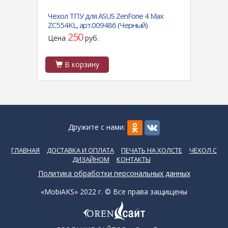
ный)
Чехол ТПУ для ASUS ZenFone 4 Max
Чехол
ZC554KL, арт.009486 (Черный)
ультр
250
Цена
руб.
Цен
В корзину
В
Дружите с нами:
ГЛАВНАЯ
ДОСТАВКА И ОПЛАТА
ПЕЧАТЬ НА ХОЛСТЕ
ЧЕХОЛ С
ДИЗАЙНОМ
КОНТАКТЫ
Политика обработки персональных данных
«MobiAKS» 2022 г. © Все права защищены