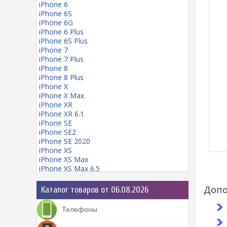
iPhone 6
iPhone 6S
iPhone 6G
iPhone 6 Plus
iPhone 6S Plus
iPhone 7
iPhone 7 Plus
iPhone 8
iPhone 8 Plus
iPhone X
iPhone X Max
iPhone XR
iPhone XR 6.1
iPhone SE
iPhone SE2
iPhone SE 2020
iPhone XS
iPhone XS Max
iPhone XS Max 6.5
iPhone 11
iPhone 11 mini
Допо
Каталог товаров от 06.08.2026
iPhone 11 Pro
iPhone 11 Pro Max
Телефоны
iPhone 12
iPhone 12 Pro