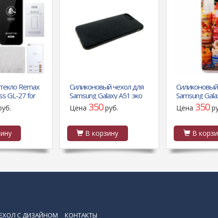
текло Remax
Силиконовый чехол для
Силиконовый
ss GL-27 for
Samsung Galaxy A51 эко
Samsung Gala
RO MAX (6.7)
кожа, черный борт,
красочный пр
350
350
руб.
Цена
руб.
Цена
р
черный
разноцветны
ину
В корзину
В корзи
ЕХОЛ С ДИЗАЙНОМ
КОНТАКТЫ