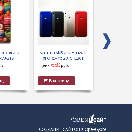
 чехол для
Крышка АКБ для Huawei
Чехол-книга Fa
xy A21s,
Honor 8A Y6 2019, цвет:
для Huawei Ho
инт,
синий
силиконовым
650
500
уб.
Цена
руб.
Цена
руб
е тортики
основанием и 
светло-фиоле
ну
В корзину
В корзин
СОЗДАНИЕ САЙТОВ
в Оренбурге