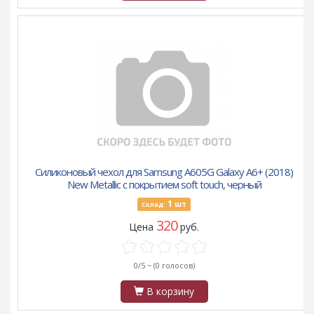
Силиконовый чехол для Samsung A605G Galaxy A6+ (2018)
New Metallic с покрытием soft touch, черный
1
шт
Склад:
320
Цена
руб.
0/5 ~
(0 голосов)
В корзину