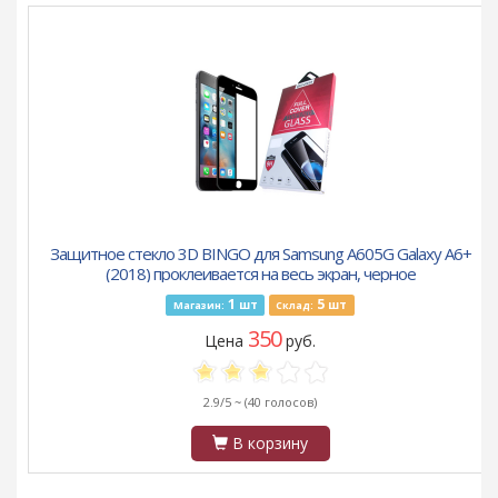
Защитное стекло 3D BINGO для Samsung A605G Galaxy A6+
(2018) проклеивается на весь экран, черное
1
5
шт
шт
Магазин:
Склад:
350
Цена
руб.
2.9/5 ~
(40 голосов)
В корзину