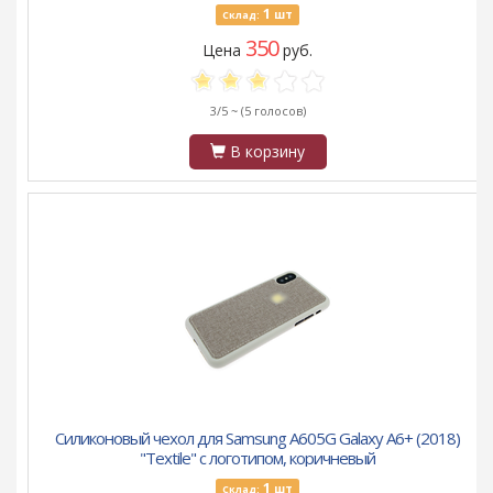
1
шт
Склад:
350
Цена
руб.
3/5 ~
(5 голосов)
В корзину
Силиконовый чехол для Samsung A605G Galaxy A6+ (2018)
"Textile" с логотипом, коричневый
1
шт
Склад: