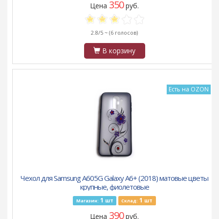
350
Цена
руб.
2.8/5 ~
(6 голосов)
В корзину
Есть на OZON
Чехол для Samsung A605G Galaxy A6+ (2018) матовые цветы
крупные, фиолетовые
1
1
шт
шт
Магазин:
Склад:
390
Цена
руб.