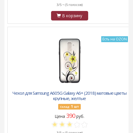
3/5 ~
(5 голосов)
В корзину
Есть на OZON
Чехол для Samsung A605G Galaxy A6+ (2018) матовые цветы
крупные, желтые
1
шт
Склад:
390
Цена
руб.
3/5 ~
(5 голосов)