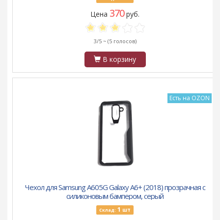
370
Цена
руб.
3/5 ~
(5 голосов)
В корзину
Есть на OZON
Чехол для Samsung A605G Galaxy A6+ (2018) прозрачная с
силиконовым бампером, серый
1
шт
Склад: