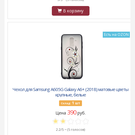
В корзину
Есть на OZON
Чехол для Samsung A605G Galaxy A6+ (2018) матовые цветы
крупные, белые
1
шт
Склад:
390
Цена
руб.
2.2/5 ~
(5 голосов)