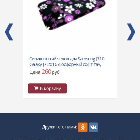
A 6
Силиконовый чехол для Samsung J710
Силик
хатом
Galaxy J7 2016 фосфорный софт тач,
0.3 м
фиалки
260
Цена
руб.
Цен
В корзину
В
Дружите с нами: