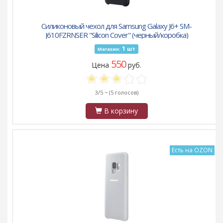
Силиконовый чехол для Samsung Galaxy J6+ SM-
J610FZRNSER "Silicon Cover" (черный/коробка)
1
шт
Магазин:
550
Цена
руб.
3/5 ~
(5 голосов)
В корзину
Есть на OZON