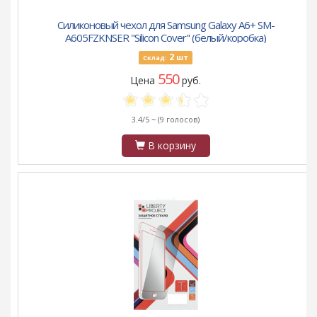
Силиконовый чехол для Samsung Galaxy A6+ SM-
A605FZKNSER "Silicon Cover" (белый/коробка)
2
шт
Склад:
550
Цена
руб.
3.4/5 ~
(9 голосов)
В корзину