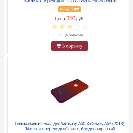
"Кислота с переходом" с лого, оранжево-розовый
1
шт
Склад:
350
Цена
руб.
3/5 ~
(6 голосов)
В корзину
Силиконовый чехол для Samsung A605G Galaxy A6+ (2018)
"Кислота с переходом" с лого, бордово-красный