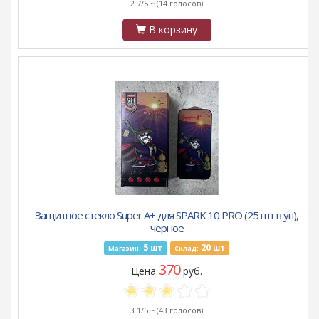
2.7/5 ~
(14 голосов)
В корзину
Защитное стекло Super A+ для SPARK 10 PRO (25 шт в уп),
черное
5
20
шт
шт
Магазин:
Склад:
370
Цена
руб.
3.1/5 ~
(43 голосов)