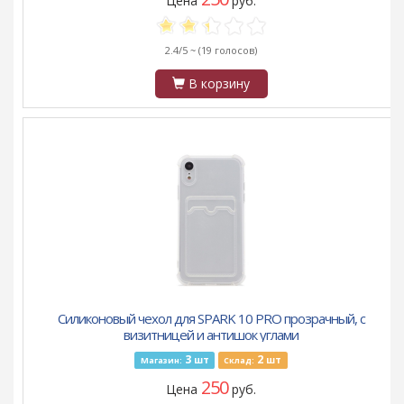
Цена
руб.
2.4/5 ~
(19 голосов)
В корзину
Силиконовый чехол для SPARK 10 PRO прозрачный, с
визитницей и антишок углами
3
2
шт
шт
Магазин:
Склад:
250
Цена
руб.