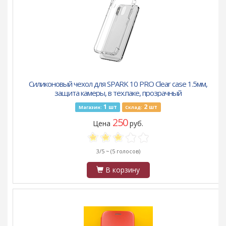
Силиконовый чехол для SPARK 10 PRO Clear case 1.5мм,
защита камеры, в тех.паке, прозрачный
1
2
шт
шт
Магазин:
Склад:
250
Цена
руб.
3/5 ~
(5 голосов)
В корзину