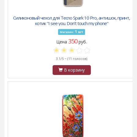
Силиконовый чехол для Tecno Spark 10 Pro, антишок, принт,
котик "I see you. Don’t touch my phone"
1
шт
Магазин:
350
Цена
руб.
3.1/5 ~
(11 голосов)
В корзину