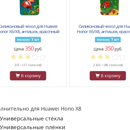
Силиконовый чехол для Huawei
Силиконовый чехол для Hu
onor X6/X8, антишок, красочный
Honor X6/X8, антишок, крас
принт, фламинго
принт, божьи коровки
1
1
шт
шт
Магазин:
Магазин:
350
350
Цена
руб.
Цена
руб.
3/5 ~
(17 голосов)
2.6/5 ~
(40 голосов)
В корзину
В корзину
лнительно для Huawei Hono X8
Универсальные стёкла
Универсальные плёнки