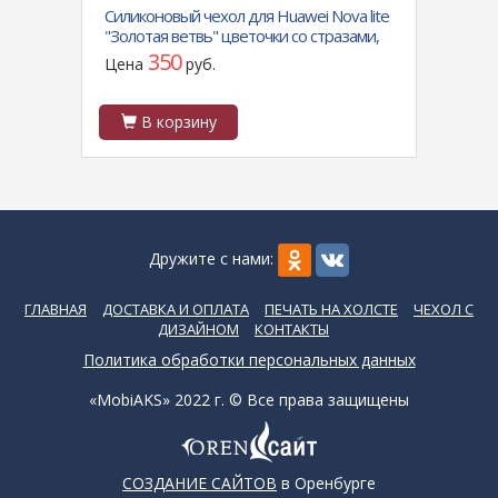
ei Y5
Силиконовый чехол для Huawei Nova lite
Чехол
"Золотая ветвь" цветочки со стразами,
Honor
розовое-золото
магни
350
Цена
руб.
Цен
В корзину
В
Дружите с нами:
ГЛАВНАЯ
ДОСТАВКА И ОПЛАТА
ПЕЧАТЬ НА ХОЛСТЕ
ЧЕХОЛ С
ДИЗАЙНОМ
КОНТАКТЫ
Политика обработки персональных данных
«MobiAKS» 2022 г. © Все права защищены
СОЗДАНИЕ САЙТОВ
в Оренбурге