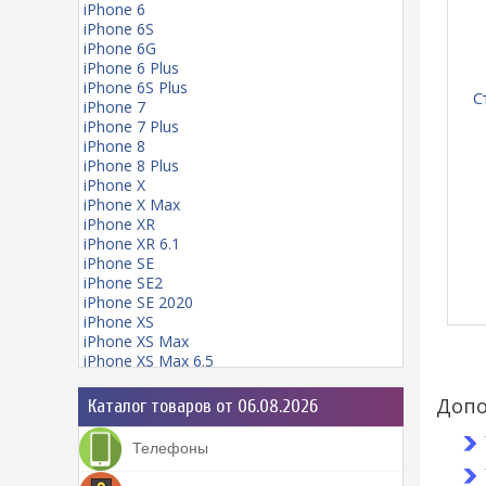
iPhone 6
iPhone 6S
iPhone 6G
iPhone 6 Plus
iPhone 6S Plus
С
iPhone 7
iPhone 7 Plus
iPhone 8
iPhone 8 Plus
iPhone X
iPhone X Max
iPhone XR
iPhone XR 6.1
iPhone SE
iPhone SE2
iPhone SE 2020
iPhone XS
iPhone XS Max
iPhone XS Max 6.5
iPhone 11
iPhone 11 mini
Допо
Каталог товаров от 06.08.2026
iPhone 11 Pro
iPhone 11 Pro Max
Телефоны
iPhone 12
iPhone 12 Pro