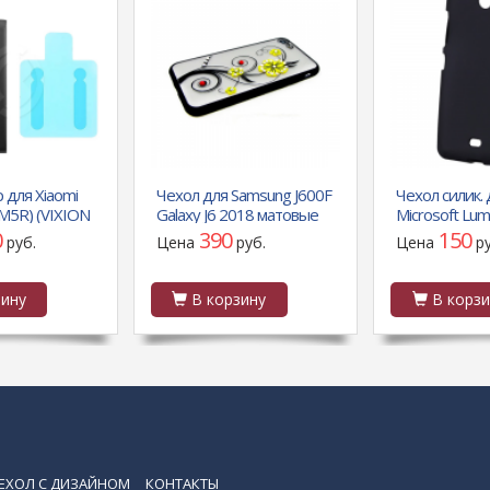
 для Xiaomi
Чехол для Samsung J600F
Чехол силик. 
M5R) (VIXION
Galaxy J6 2018 матовые
Microsoft Lum
цветы крупные, желтые
матовый чер
0
390
150
руб.
Цена
руб.
Цена
р
коробке
ину
В корзину
В корзи
ЕХОЛ С ДИЗАЙНОМ
КОНТАКТЫ