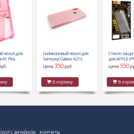
й чехол для
Силиконовый чехол для
Стекло защи
 A1 Plus
Samsung Galaxy A21s
для APPLE iP
ачный в
Silicone case High-end TPU
Wolf, GL-31, 
350
550
руб.
Цена
руб.
Цена
р
зитн., с
Case, soft-touch, бледно-
пылестойкое,
рко-роз
розовы
чёрный
ину
В корзину
В корзи
ЕХОЛ С ДИЗАЙНОМ
КОНТАКТЫ