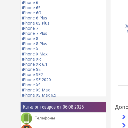
iPhone 6
iPhone 6S
iPhone 6G
iPhone 6 Plus
iPhone 6S Plus
З
iPhone 7
iPhone 7 Plus
iPhone 8
iPhone 8 Plus
iPhone X
iPhone X Max
iPhone XR
iPhone XR 6.1
iPhone SE
iPhone SE2
iPhone SE 2020
iPhone XS
iPhone XS Max
iPhone XS Max 6.5
iPhone 11
iPhone 11 mini
Допо
Каталог товаров от 06.08.2026
iPhone 11 Pro
iPhone 11 Pro Max
Телефоны
iPhone 12
iPhone 12 Pro