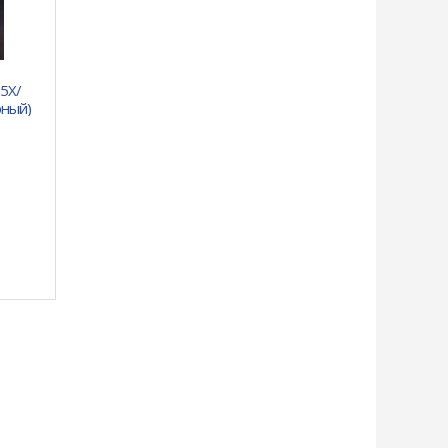
i5X/
рный)