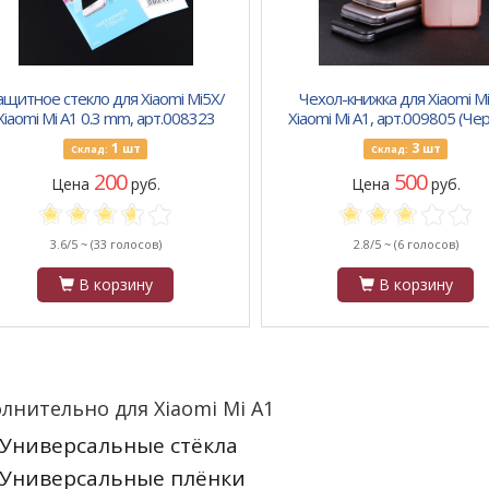
ащитное стекло для Xiaomi Mi5X/
Чехол-книжка для Xiaomi M
Xiaomi Mi A1 0.3 mm, арт.008323
Xiaomi Mi A1, арт.009805 (Че
1
3
шт
шт
Склад:
Склад:
200
500
Цена
руб.
Цена
руб.
3.6/5 ~
(33 голосов)
2.8/5 ~
(6 голосов)
В корзину
В корзину
лнительно для Xiaomi Mi A1
Универсальные стёкла
Универсальные плёнки