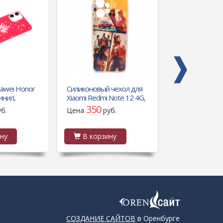
awei Honor
Силиконовый чехол для
Чехол ТПУ для
инил,
Xiaomi Redmi Note 12 4G,
арт.006914 (го
кие блестки
антишок, принт, гта
350
120
уб.
Цена
руб.
Цена
руб
нанас
стиль №2
ну
В корзину
В корзин
СОЗДАНИЕ САЙТОВ
в Оренбурге