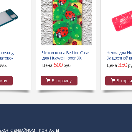
Samsung
Чехол-книга Fashion Case
Чехол для Hu
матово-
для Huawei Honor 9X,
9a цветной в
, ребристая
красочный принт, божьи
крупные-мел
500
350
руб.
Цена
руб.
Цена
р
, темно-
коровки, золотой
звездочки, а
ину
В корзину
В корзи
ЕХОЛ С ДИЗАЙНОМ
КОНТАКТЫ