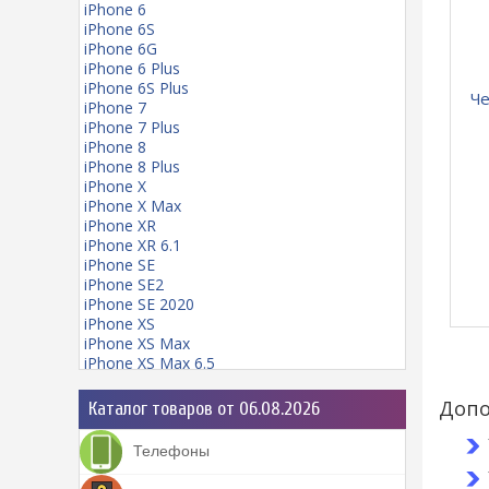
iPhone 6
iPhone 6S
iPhone 6G
iPhone 6 Plus
iPhone 6S Plus
Че
iPhone 7
iPhone 7 Plus
iPhone 8
iPhone 8 Plus
iPhone X
iPhone X Max
iPhone XR
iPhone XR 6.1
iPhone SE
iPhone SE2
iPhone SE 2020
iPhone XS
iPhone XS Max
iPhone XS Max 6.5
iPhone 11
iPhone 11 mini
Допо
Каталог товаров от 06.08.2026
iPhone 11 Pro
iPhone 11 Pro Max
Телефоны
iPhone 12
iPhone 12 Pro