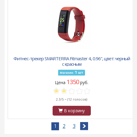
Фитнес-трекер SMARTERRA Fitmaster 4, 0.96", цвет: черный
с красным
1
шт
Магазин:
1350
Цена
руб.
2.3/5 ~
(12 голосов)
В корзину
1
2
3