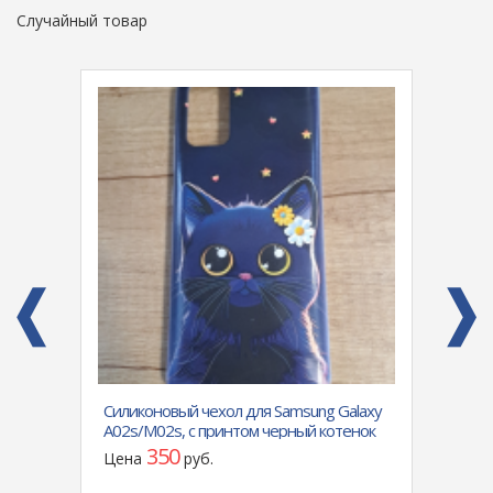
Случайный товар
 Samsung Galaxy
Чехол-книга Fashion Case для Samsung
черный котенок
Galaxy A34 с силиконовым основанием и
магнитом, синяя
500
Цена
руб.