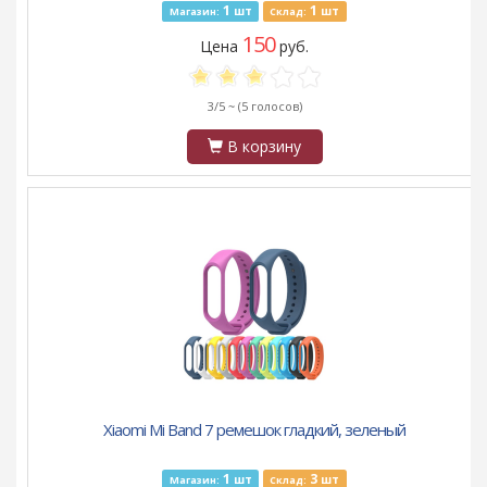
1
1
шт
шт
Магазин:
Склад:
150
Цена
руб.
3/5 ~
(5 голосов)
В корзину
Xiaomi Mi Band 7 ремешок гладкий, зеленый
1
3
шт
шт
Магазин:
Склад: