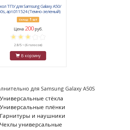
хол ТПУ для Samsung Galaxy A50/
0s, арт.011524 (Темно-зеленый)
1
шт
Склад:
200
Цена
руб.
2.8/5 ~
(6 голосов)
В корзину
лнительно для Samsung Galaxy A50S
Универсальные стёкла
Универсальные плёнки
Гарнитуры и наушники
Чехлы универсальные