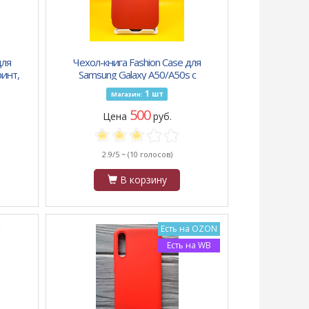
для
Чехол-книга Fashion Case для
ринт,
Samsung Galaxy A50/A50s с
ерый
силиконовым основанием и
1
шт
Магазин:
магнитом, красный
500
Цена
руб.
2.9/5 ~
(10 голосов)
В корзину
Есть на OZON
Есть на WB