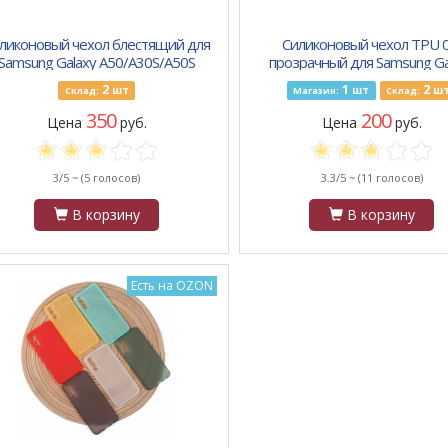
ликоновый чехол блестящий для
Силиконовый чехол TPU 0
Samsung Galaxy A50/A30S/A50S
прозрачный для Samsung Ga
(2019), черный
A50s
2
1
2
шт
шт
ш
Склад:
Магазин:
Склад:
350
200
Цена
руб.
Цена
руб.
3/5 ~
(5 голосов)
3.3/5 ~
(11 голосов)
В корзину
В корзину
Есть на OZON