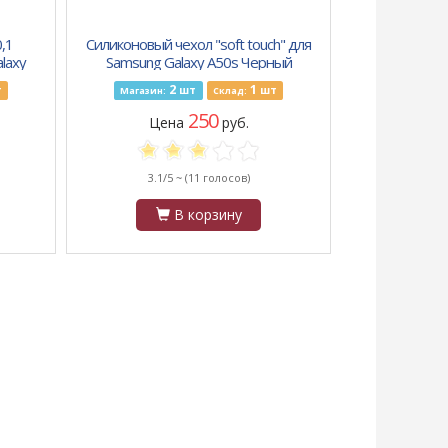
,1
Силиконовый чехол "soft touch" для
laxy
Samsung Galaxy A50s Черный
2
1
т
шт
шт
Магазин:
Склад:
250
Цена
руб.
3.1/5 ~
(11 голосов)
В корзину