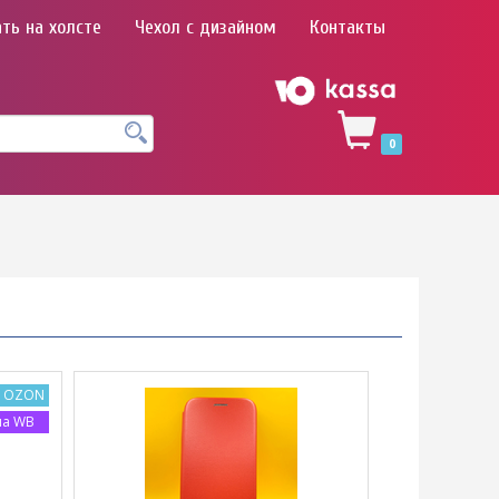
ть на холсте
Чехол с дизайном
Контакты
0
а OZON
на WB