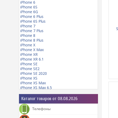
iPhone 6
iPhone 6S
iPhone 6G
iPhone 6 Plus
iPhone 6S Plus
iPhone 7
S
iPhone 7 Plus
iPhone 8
iPhone 8 Plus
iPhone X
iPhone X Max
iPhone XR
iPhone XR 6.1
iPhone SE
iPhone SE2
iPhone SE 2020
iPhone XS
iPhone XS Max
iPhone XS Max 6.5
iPhone 11
iPhone 11 mini
Каталог товаров от 08.08.2026
iPhone 11 Pro
iPhone 11 Pro Max
Телефоны
iPhone 12
iPhone 12 Pro