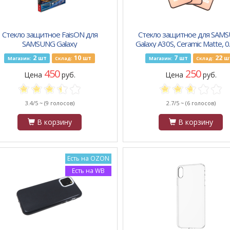
Стекло защитное FaisON для
Стекло защитное для SAM
SAMSUNG Galaxy
Galaxy A30S, Ceramic Matte, 0
21/M31/A30S/A40S/A50S, GL-07,
2.5D, матовый, полн. клей, ч
2
10
7
22
шт
шт
шт
ш
Магазин:
Склад:
Магазин:
Склад:
0.33 мм, 11D, чёрный
450
250
Цена
руб.
Цена
руб.
3.4/5 ~
(9 голосов)
2.7/5 ~
(6 голосов)
В корзину
В корзину
Есть на OZON
Есть на WB