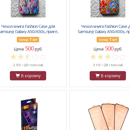
Чехол-книга Fashion Case для
Чехол-книга Fashion Case 
amsung Galaxy A50/A50s, принт,
Samsung Galaxy A50/A50s, п
рисунок и тульпаны, серый
красные и синие цветы, с
1
1
шт
шт
Склад:
Склад:
500
500
Цена
руб.
Цена
руб.
2.5/5 ~
(20 голосов)
3.1/5 ~
(28 голосов)
В корзину
В корзину