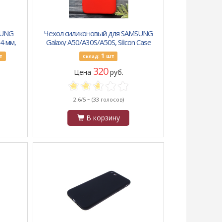
SUNG
Чехол силиконовый для SAMSUNG
.4 мм,
Galaxy A50/A30S/A50S, Silicon Case
ёрный
Full, тонкий, матовый, красный
1
т
шт
Склад:
320
Цена
руб.
2.6/5 ~
(33 голосов)
В корзину