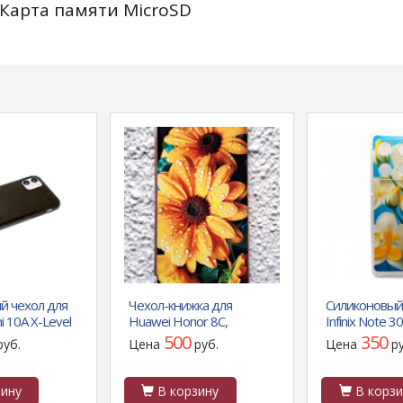
Карта памяти MicroSD
й чехол для
Чехол-книжка для
Силиконовый
i 10A X-Level
Huawei Honor 8C,
Infinix Note 30
ожи, черный
красочный принт,
антишок углы
500
350
руб.
Цена
руб.
Цена
р
желтые цветы, розовое
бело-желтые
золото
голубом
ину
В корзину
В корзи