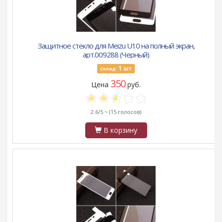
Защитное стекло для Meizu U10 на полный экран,
арт.009288 (Черный)
1
шт
Склад:
350
Цена
руб.
2.6/5 ~
(15 голосов)
В корзину