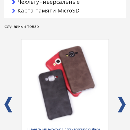
Чехлы универсальные
Карта памяти MicroSD
Случайный товар
dmi
Панель из экокожи для Samsung Galaxy
Силик