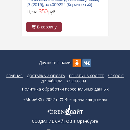
J3 (2016), арт.009254 (Коричневый)
Samsu
350
Цена
руб.
Цен
В корзину
В
Дружите с нами:
ГЛАВНАЯ
ДОСТАВКА И ОПЛАТА
ПЕЧАТЬ НА ХОЛСТЕ
ЧЕХОЛ С
ДИЗАЙНОМ
КОНТАКТЫ
Политика обработки персональных данных
«MobiAKS» 2022 г. © Все права защищены
СОЗДАНИЕ САЙТОВ
в Оренбурге