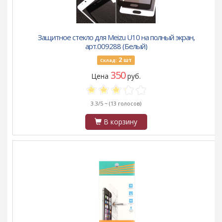
Защитное стекло для Meizu U10 на полный экран,
арт.009288 (Белый)
2
шт
Склад:
350
Цена
руб.
3.3/5 ~
(13 голосов)
В корзину