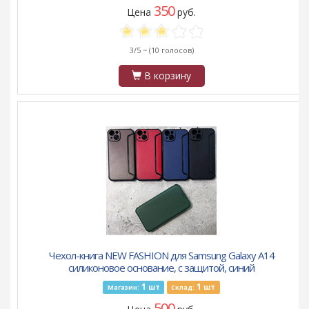
350
Цена
руб.
3/5 ~
(10 голосов)
В корзину
Чехол-книга NEW FASHION для Samsung Galaxy A14
силиконовое основание, с защитой, синий
1
1
шт
шт
Магазин:
Склад:
500