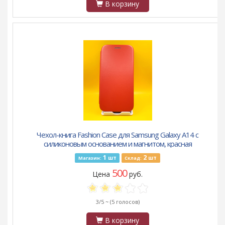
В корзину
Чехол-книга Fashion Case для Samsung Galaxy A14 с
силиконовым основанием и магнитом, красная
1
2
шт
шт
Магазин:
Склад:
500
Цена
руб.
3/5 ~
(5 голосов)
В корзину