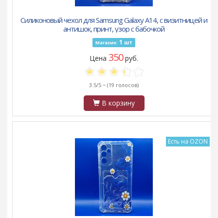
Силиконовый чехол для Samsung Galaxy A14, с визитницей и
антишок, принт, узор с бабочкой
1
шт
Магазин:
350
Цена
руб.
3.5/5 ~
(19 голосов)
В корзину
Есть на OZON