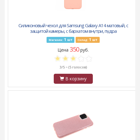
Силиконовый чехол для Samsung Galaxy A14 матовый, с
защитой камеры, с бархатом внутри, пудра
1
1
шт
шт
Магазин:
Склад:
350
Цена
руб.
3/5 ~
(5 голосов)
В корзину