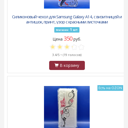
Силиконовый чехол для Samsung Galaxy A14, с визитницей и
антишок, принт, узор с красными листочками
1
шт
Магазин:
350
Цена
руб.
3.4/5 ~
(19 голосов)
В корзину
Есть на OZON