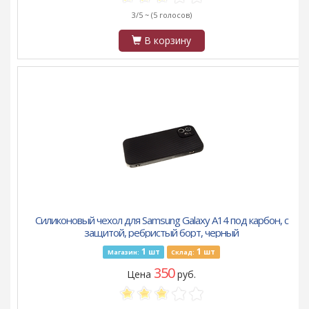
3/5 ~
(5 голосов)
В корзину
Силиконовый чехол для Samsung Galaxy A14 под карбон, с
защитой, ребристый борт, черный
1
1
шт
шт
Магазин:
Склад:
350
Цена
руб.