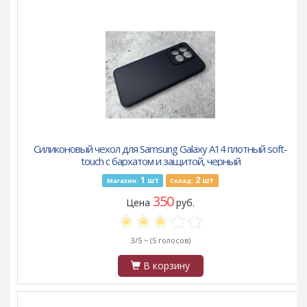
Силиконовый чехол для Samsung Galaxy A14 плотный soft-
touch с бархатом и защитой, черный
1
2
шт
шт
Магазин:
Склад:
350
Цена
руб.
3/5 ~
(5 голосов)
В корзину