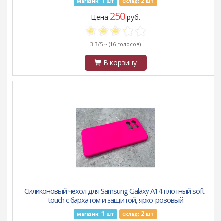
1
2
шт
шт
Магазин:
Склад:
250
Цена
руб.
3.3/5 ~
(16 голосов)
В корзину
Силиконовый чехол для Samsung Galaxy A14 плотный soft-
touch с бархатом и защитой, ярко-розовый
1
2
шт
шт
Магазин:
Склад: