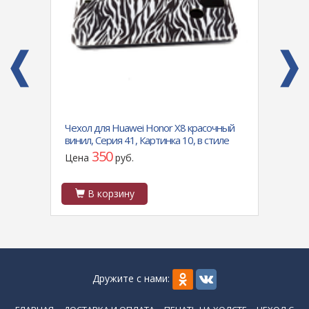
nor
Чехол для Huawei Honor X8 красочный
Силик
d TPU
винил, Серия 41, Картинка 10, в стиле
визит
зебры
дольк
350
Цена
руб.
Цен
В корзину
В
Дружите с нами: