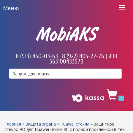
Меню
MobiAKS
8 (919) 860-03-63 | 8 (922) 805-22-76 | ИНН
563100433679
0
Главная
»
Защита экрана
»
Huawei стёкла
»
Защитное
стекло 9D для Huawei Honor 8C с полной проклейкой в тех.