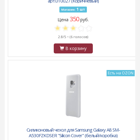
арт.010027 (Коричневый)
1
шт
Магазин:
350
Цена
руб.
2.8/5 ~
(6 голосов)
В корзину
Есть на OZON
Силиконовый чехол для Samsung Galaxy A8 SM-
A530FZKDSER "Silicon Cover" (белый/коробка)