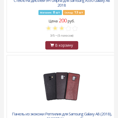
Стекло на дисплей 9H Unipha для Samsung A530 Galaxy A8
2018
8
13
шт
шт
Магазин:
Склад:
200
Цена
руб.
3/5 ~
(5 голосов)
В корзину
Панель из экокожи Рептилия для Samsung Galaxy A8 (2018),