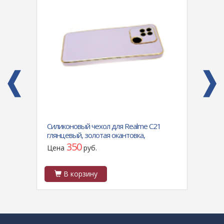
50
Силиконовый чехол для Realme C21
Силик
глянцевый, золотая окантовка,
красо
сиреневый
350
Цена
руб.
Цен
В корзину
В