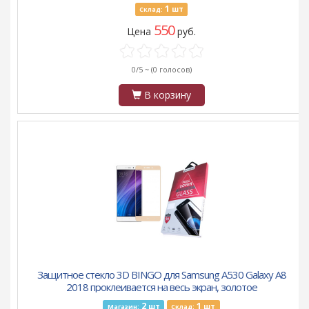
1
шт
Склад:
550
Цена
руб.
0/5 ~
(0 голосов)
В корзину
Защитное стекло 3D BINGO для Samsung A530 Galaxy A8
2018 проклеивается на весь экран, золотое
2
1
шт
шт
Магазин:
Склад: