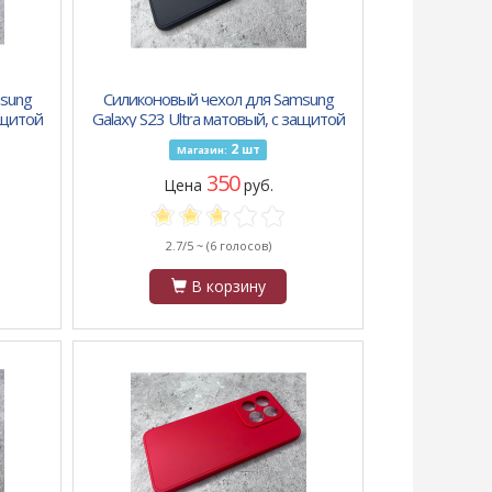
sung
Силиконовый чехол для Samsung
ащитой
Galaxy S23 Ultra матовый, с защитой
синий
камеры, с бархатом внутри, черный
2
шт
Магазин:
350
Цена
руб.
2.7/5 ~
(6 голосов)
В корзину