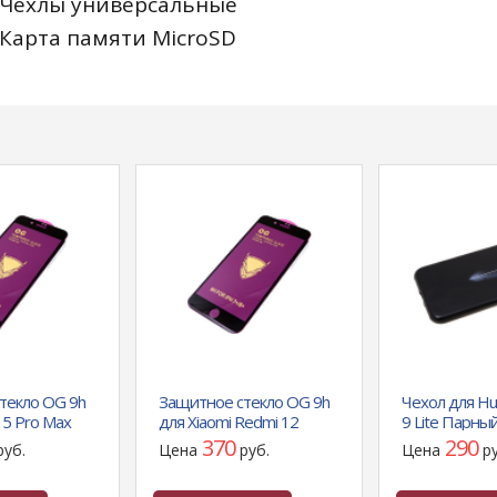
Чехлы универсальные
Карта памяти MicroSD
текло OG 9h
Защитное стекло OG 9h
Чехол для Hu
15 Pro Max
для Xiaomi Redmi 12
9 Lite Парный
лейка, тех.
полная проклейка, тех.
перо черное
370
290
руб.
Цена
руб.
Цена
р
в пачке черное
пак., 25шт в пачке черное