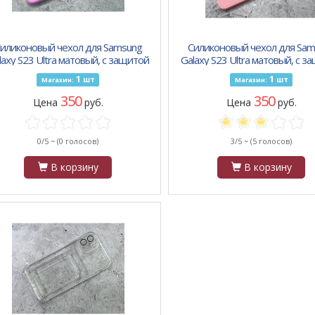
иликоновый чехол для Samsung
Силиконовый чехол для Sam
laxy S23 Ultra матовый, с защитой
Galaxy S23 Ultra матовый, с з
меры, с бархатом внутри, сиренев
камеры, с бархатом внутри, 
1
1
шт
шт
Магазин:
Магазин:
350
350
Цена
руб.
Цена
руб.
0/5 ~
(0 голосов)
3/5 ~
(5 голосов)
В корзину
В корзину