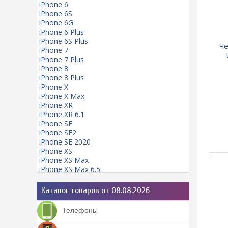
iPhone 6
iPhone 6S
iPhone 6G
iPhone 6 Plus
iPhone 6S Plus
Че
iPhone 7
iPhone 7 Plus
iPhone 8
iPhone 8 Plus
iPhone X
iPhone X Max
iPhone XR
iPhone XR 6.1
iPhone SE
iPhone SE2
iPhone SE 2020
iPhone XS
iPhone XS Max
iPhone XS Max 6.5
iPhone 11
iPhone 11 mini
Каталог товаров от 08.08.2026
iPhone 11 Pro
iPhone 11 Pro Max
Телефоны
iPhone 12
iPhone 12 Pro