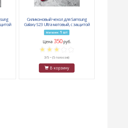
sung
Силиконовый чехол для Samsung
ащитой
Galaxy S23 Ultra матовый, с защитой
пудра
камеры, с бархатом внутри, красный
1
шт
Магазин:
350
Цена
руб.
3/5 ~
(5 голосов)
В корзину