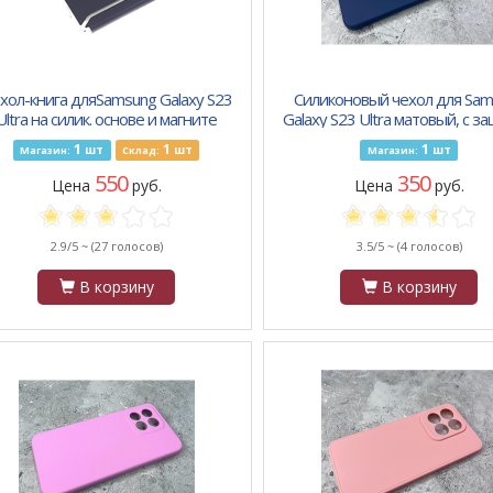
хол-книга дляSamsung Galaxy S23
Силиконовый чехол для Sam
Ultra на силик. основе и магните
Galaxy S23 Ultra матовый, с з
Book, с защитой, темно-синяя
камеры, с бархатом, темно-
1
1
1
шт
шт
шт
Магазин:
Склад:
Магазин:
550
350
Цена
руб.
Цена
руб.
2.9/5 ~
(27 голосов)
3.5/5 ~
(4 голосов)
В корзину
В корзину