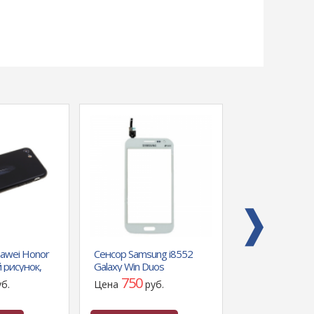
awei Honor
Сенсор Samsung i8552
Дисплей Apple 
 рисунок,
Galaxy Win Duos
сборе с сенсо
(белый)LP
(черный)LP
750
1700
уб.
Цена
руб.
Цена
р