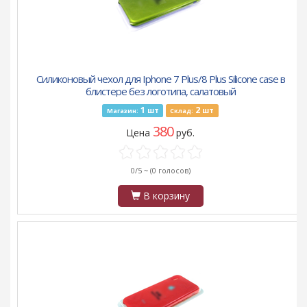
Силиконовый чехол для Iphone 7 Plus/8 Plus Silicone case в
блистере без логотипа, салатовый
1
2
шт
шт
Магазин:
Склад:
380
Цена
руб.
0/5 ~
(0 голосов)
В корзину