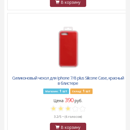
В корзину
Силиконовый чехол для Iphone 7/8 plus Silicone Case, красный
в блистере
1
1
шт
шт
Магазин:
Склад:
390
Цена
руб.
3.2/5 ~
(6 голосов)
В корзину