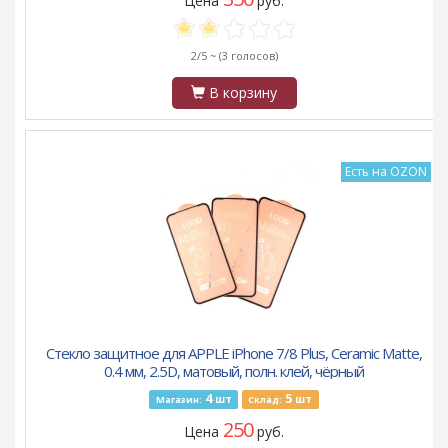
Цена
руб.
2/5 ~
(3 голосов)
В корзину
Есть на OZON
Стекло защитное для APPLE iPhone 7/8 Plus, Ceramic Matte,
0.4 мм, 2.5D, матовый, полн. клей, чёрный
4
5
шт
шт
Магазин:
Склад:
250
Цена
руб.