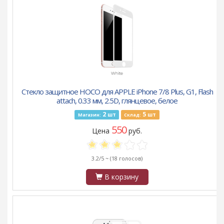
Стекло защитное HOCO для APPLE iPhone 7/8 Plus, G1, Flash
attach, 0.33 мм, 2.5D, глянцевое, белое
2
5
шт
шт
Магазин:
Склад:
550
Цена
руб.
3.2/5 ~
(18 голосов)
В корзину