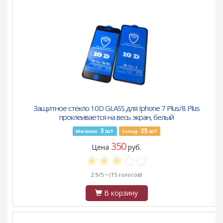
Защитное стекло 10D GLASS для Iphone 7 Plus/8 Plus
проклеивается на весь экран, белый
3
25
шт
шт
Магазин:
Склад:
350
Цена
руб.
2.9/5 ~
(15 голосов)
В корзину