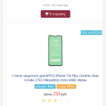
3.3/5 ~
(12 голосов)
В корзину
Есть на OZON
Стекло защитное для APPLE iPhone 7/8 Plus, Ceramic Clear,
0.4 мм, 2.5D, глянцевое, полн. клей, чёрны
4
14
шт
шт
Магазин:
Склад:
250
Цена
руб.