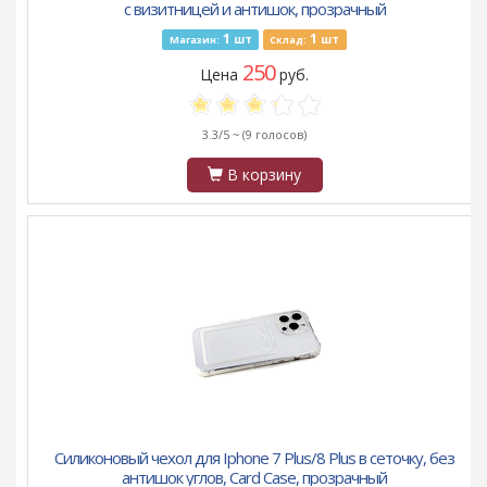
с визитницей и антишок, прозрачный
1
1
шт
шт
Магазин:
Склад:
250
Цена
руб.
3.3/5 ~
(9 голосов)
В корзину
Силиконовый чехол для Iphone 7 Plus/8 Plus в сеточку, без
антишок углов, Card Case, прозрачный