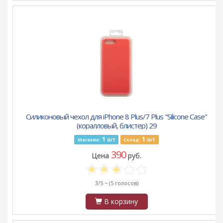
Силиконовый чехол для iPhone 8 Plus/7 Plus "Silicone Case"
(коралловый, блистер) 29
1
1
шт
шт
Магазин:
Склад:
390
Цена
руб.
3/5 ~
(5 голосов)
В корзину