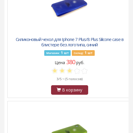
Силиконовый чехол для Iphone 7 Plus/8 Plus Silicone case в
блистере без логотипа, синий
1
1
шт
шт
Магазин:
Склад:
380
Цена
руб.
3/5 ~
(5 голосов)
В корзину