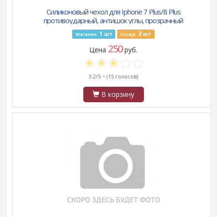
Силиконовый чехол для Iphone 7 Plus/8 Plus
противоударный, антишок углы, прозрачный
1
2
шт
шт
Магазин:
Склад:
250
Цена
руб.
3.2/5 ~
(15 голосов)
В корзину