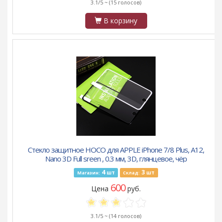
3.1/5 ~
(15 голосов)
В корзину
Стекло защитное HOCO для APPLE iPhone 7/8 Plus, A12,
Nano 3D Full sreen , 0.3 мм, 3D, глянцевое, чёр
4
3
шт
шт
Магазин:
Склад:
600
Цена
руб.
3.1/5 ~
(14 голосов)