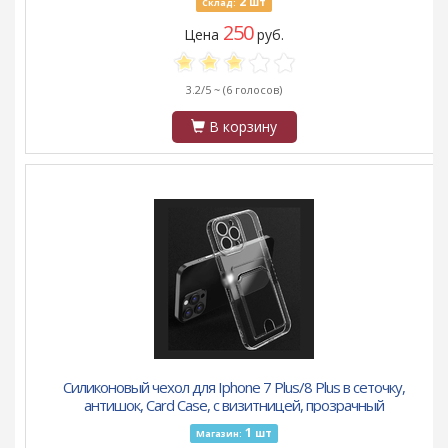
2
шт
Склад:
250
Цена
руб.
3.2/5 ~
(6 голосов)
В корзину
Силиконовый чехол для Iphone 7 Plus/8 Plus в сеточку,
антишок, Card Case, с визитницей, прозрачный
1
шт
Магазин: