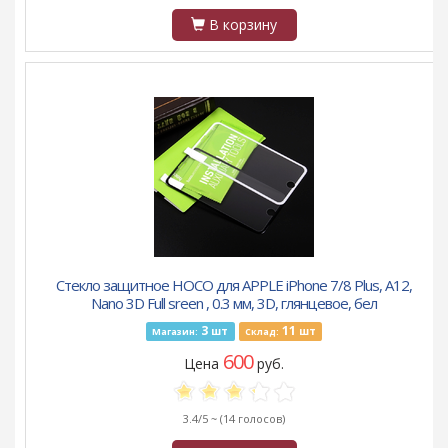
В корзину
Стекло защитное HOCO для APPLE iPhone 7/8 Plus, A12,
Nano 3D Full sreen , 0.3 мм, 3D, глянцевое, бел
3
11
шт
шт
Магазин:
Склад:
600
Цена
руб.
3.4/5 ~
(14 голосов)