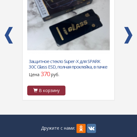
0
Защитное стекло Super-X для SPARK
Защит
рхат,
30C Glass ESD, полная проклейка, в пачке
Galax
10шт., черное
370
Цена
руб.
Цен
В корзину
В
Дружите с нами: