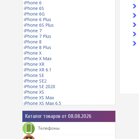
iPhone 6
iPhone 6S
iPhone 6G
iPhone 6 Plus
iPhone 6S Plus
iPhone 7
iPhone 7 Plus
iPhone 8
iPhone 8 Plus
iPhone X
iPhone X Max
iPhone XR
iPhone XR 6.1
iPhone SE
iPhone SE2
iPhone SE 2020
iPhone XS
iPhone XS Max
iPhone XS Max 6.5
iPhone 11
iPhone 11 mini
Каталог товаров от 08.08.2026
iPhone 11 Pro
iPhone 11 Pro Max
Телефоны
iPhone 12
iPhone 12 Pro