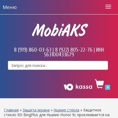
Меню
MobiAKS
8 (919) 860-03-63 | 8 (922) 805-22-76 | ИНН
563100433679
0
Главная
»
Защита экрана
»
Huawei стёкла
»
Защитное
стекло 9D BingPlus для Huawei Honor 9с проклеивается на