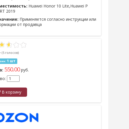
местимость:
Huawei Honor 10 Lite,Huawei P
RT 2019
начение:
Применяется согласно инструкции или
ормации от продавца
~
(5 голосов)
1 шт
зин:
550.00
а:
руб.
во:
В корзину