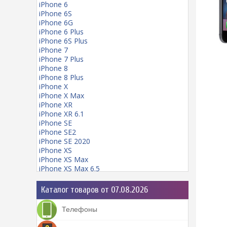
iPhone 6
iPhone 6S
iPhone 6G
iPhone 6 Plus
iPhone 6S Plus
iPhone 7
iPhone 7 Plus
iPhone 8
iPhone 8 Plus
iPhone X
iPhone X Max
iPhone XR
iPhone XR 6.1
iPhone SE
iPhone SE2
iPhone SE 2020
iPhone XS
iPhone XS Max
iPhone XS Max 6.5
iPhone 11
iPhone 11 mini
Каталог товаров от 07.08.2026
iPhone 11 Pro
iPhone 11 Pro Max
Телефоны
iPhone 12
iPhone 12 Pro