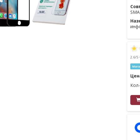
Сов
SMA
Наз
инф
2.6/5 
Мага
Цен
Кол-