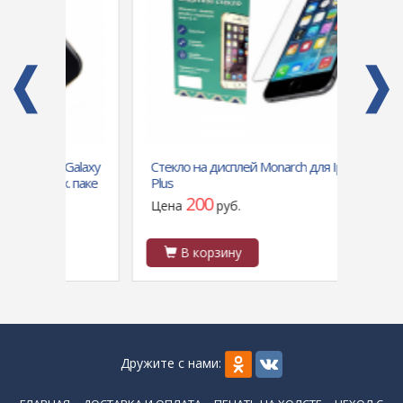
Galaxy
Стекло на дисплей Monarch для Iphone 7
Чехол
. паке
Plus
POCO 
основ
200
Цена
руб.
Цен
В корзину
В
Дружите с нами: