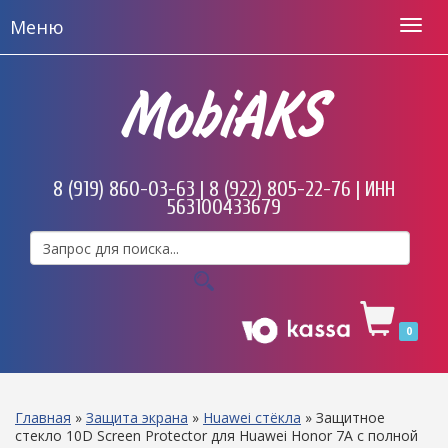
Меню
MobiAKS
8 (919) 860-03-63 | 8 (922) 805-22-76 | ИНН
563100433679
0
Главная
»
Защита экрана
»
Huawei стёкла
»
Защитное
стекло 10D Screen Protector для Huawei Honor 7A с полной