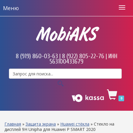
Меню
MobiAKS
8 (919) 860-03-63 | 8 (922) 805-22-76 | ИНН
563100433679
0
Главная
»
Защита экрана
»
Huawei стёкла
»
Стекло на
дисплей 9H Unipha для Huawei P SMART 2020