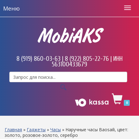
Меню
MobiAKS
8 (919) 860-03-63 | 8 (922) 805-22-76 | ИНН
563100433679
0
Главная
»
Гаджеты
»
Часы
»
Наручные часы Baosaili, цвет:
золото, розовое-золото, серебро