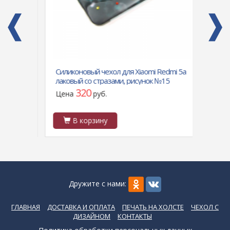
alaxy
Силиконовый чехол для Xiaomi Redmi 5a
Чехол
лаковый со стразами, рисунок №15
iPhone
320
Цена
руб.
Цен
В корзину
В
Дружите с нами:
ГЛАВНАЯ
ДОСТАВКА И ОПЛАТА
ПЕЧАТЬ НА ХОЛСТЕ
ЧЕХОЛ С
ДИЗАЙНОМ
КОНТАКТЫ